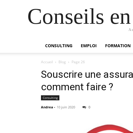
Conseils e
Ac
CONSULTING
EMPLOI
FORMATION
Accueil
Blog
Page 26
Souscrire une assura
comment faire ?
Consulting
Andrea
-
10 juin 2020
0