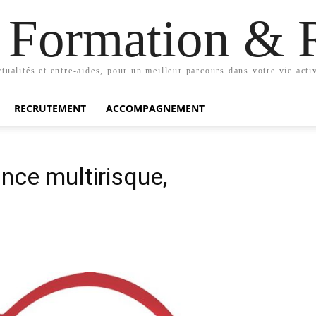
n Formation & 
tualités et entre-aides, pour un meilleur parcours dans votre vie acti
RECRUTEMENT
ACCOMPAGNEMENT
nce multirisque,