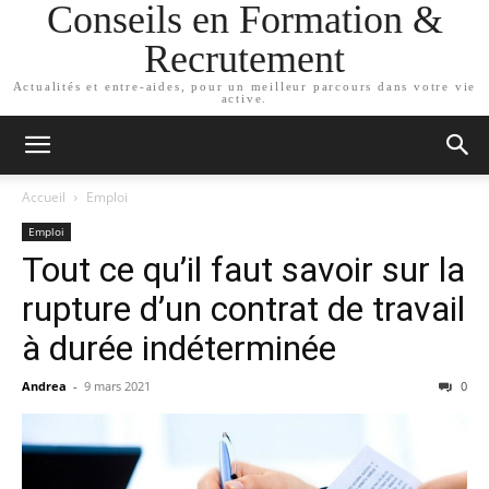
Conseils en Formation &
Recrutement
Actualités et entre-aides, pour un meilleur parcours dans votre vie
active.
Accueil
Emploi
Emploi
Tout ce qu’il faut savoir sur la
rupture d’un contrat de travail
à durée indéterminée
Andrea
-
9 mars 2021
0