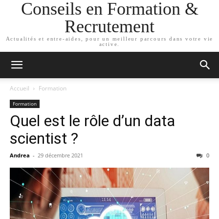
Conseils en Formation &
Recrutement
Actualités et entre-aides, pour un meilleur parcours dans votre vie
active.
Accueil
Formation
Formation
Quel est le rôle d’un data
scientist ?
Andrea
-
29 décembre 2021
0