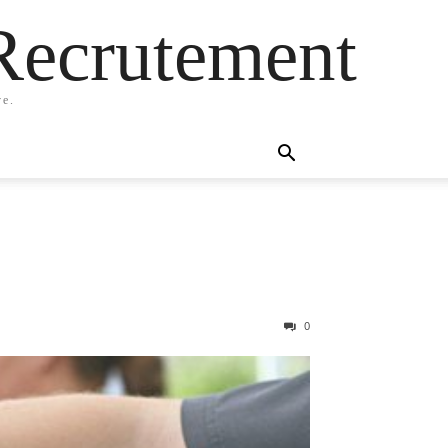
Recrutement
ve.
0