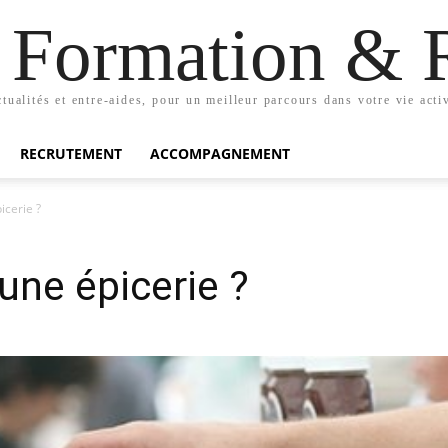
n Formation & 
tualités et entre-aides, pour un meilleur parcours dans votre vie acti
RECRUTEMENT
ACCOMPAGNEMENT
cerie ?
ne épicerie ?